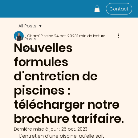
Contact
All Posts
Cham' Piscine
24 oct. 2023
1 min de lecture
All Posts
Nouvelles
piscine
formules
d'entretien de
piscines :
télécharger notre
brochure tarifaire.
Dernière mise à jour :
25 oct. 2023
L'entretien d'une piscine, qu'elle soit 