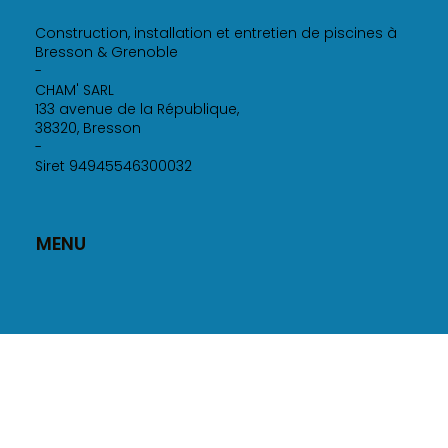
Construction, installation et entretien de piscines à
Bresson & Grenoble
-
CHAM' SARL
133 avenue de la République,
38320, Bresson
-
Siret 94945546300032
MENU
Accueil
Services
Savoir-faire
Produits pour piscine
Réalisations