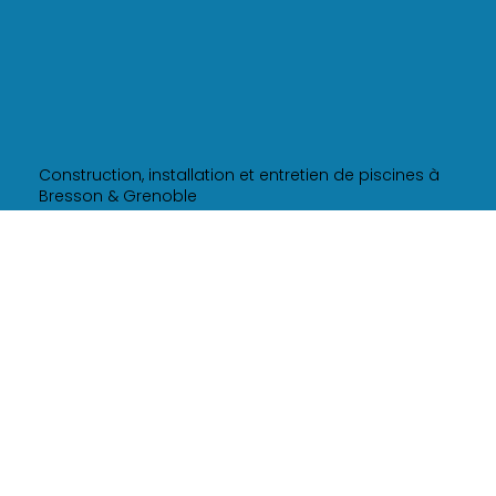
Construction, installation et entretien de piscines à
Bresson & Grenoble
-
CHAM' SARL
133 avenue de la République,
38320, Bresson
-
Siret 94945546300032
MENU