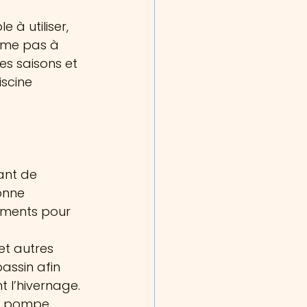
 à utiliser, 
ume pas à 
es saisons et 
iscine 
ant de 
onne 
ements pour 
et autres 
assin afin 
t l’hivernage.
: pompe, 