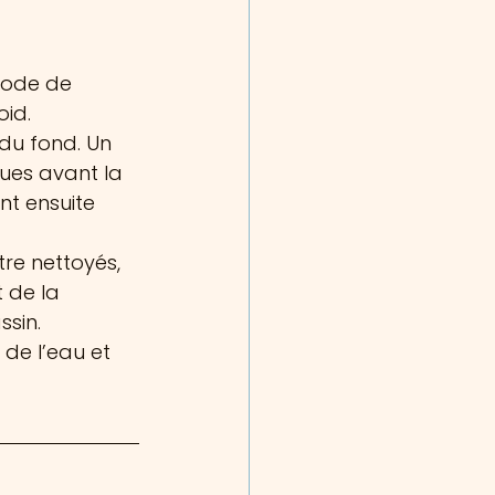
riode de 
oid.
du fond. Un 
ues avant la 
nt ensuite 
re nettoyés, 
t de la 
ssin.
de l’eau et 