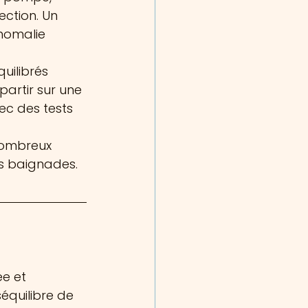
ection. Un 
nomalie 
uilibrés 
artir sur une 
ec des tests 
nombreux 
es baignades.
ée et 
équilibre de 