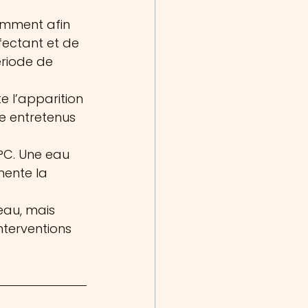
emment afin 
fectant et de 
ériode de 
e l’apparition 
e entretenus 
°C. Une eau 
ente la 
eau, mais 
nterventions 