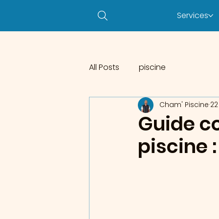
Services
All Posts
piscine
Cham' Piscine
22
Guide co
piscine 