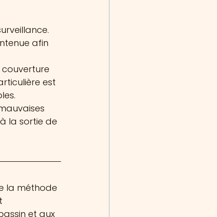
urveillance. 
intenue afin 
a couverture 
ticulière est 
les.
 mauvaises 
à la sortie de 
de la méthode 
 
bassin et aux 